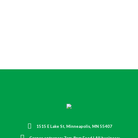
EVENTS
1515 E Lake St, Minneapolis, MN 55407
Corner entrance: 7am-8pm Food | All business: